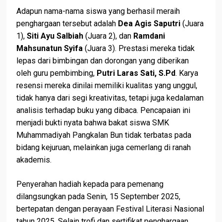
Adapun nama-nama siswa yang berhasil meraih
penghargaan tersebut adalah
Dea Agis Saputri
(Juara
1),
Siti Ayu Salbiah
(Juara 2), dan
Ramdani
Mahsunatun Syifa
(Juara 3). Prestasi mereka tidak
lepas dari bimbingan dan dorongan yang diberikan
oleh guru pembimbing,
Putri Laras Sati, S.Pd
. Karya
resensi mereka dinilai memiliki kualitas yang unggul,
tidak hanya dari segi kreativitas, tetapi juga kedalaman
analisis terhadap buku yang dibaca. Pencapaian ini
menjadi bukti nyata bahwa bakat siswa SMK
Muhammadiyah Pangkalan Bun tidak terbatas pada
bidang kejuruan, melainkan juga cemerlang di ranah
akademis.
Penyerahan hadiah kepada para pemenang
dilangsungkan pada Senin, 15 September 2025,
bertepatan dengan perayaan Festival Literasi Nasional
tahun 2025. Selain trofi dan sertifikat penghargaan,