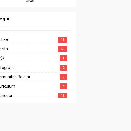
UKBI
egori
rtikel
11
erita
68
KK
1
nfografis
2
omunitas Belajar
7
urikulum
4
anduan
11
enghargaan
4
restasi
10
rogram Sekolah
1