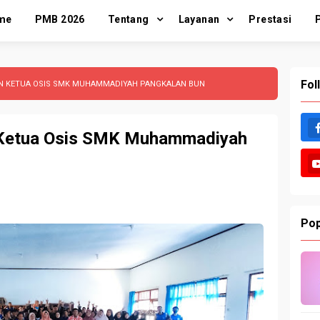
me
PMB 2026
Tentang
Layanan
Prestasi
Fol
ON KETUA OSIS SMK MUHAMMADIYAH PANGKALAN BUN
 Ketua Osis SMK Muhammadiyah
Pop