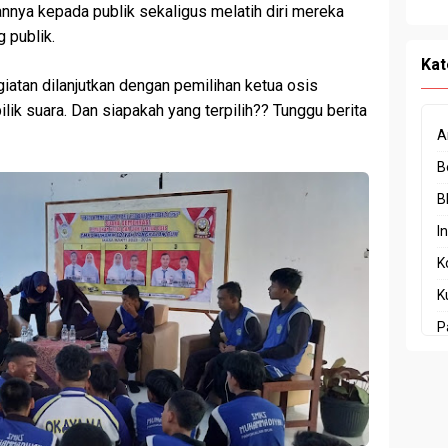
nya kepada publik sekaligus melatih diri mereka
 publik.
Kat
iatan dilanjutkan dengan pemilihan ketua osis
ik suara. Dan siapakah yang terpilih?? Tunggu berita
A
B
B
I
K
K
P
P
P
P