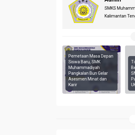
SMKS Muhammadi
Kalimantan Te
Pemetaan Masa Depan
Siswa Baru, SMK
T
Muhammadiyah
B
Pangkalan Bun Gelar
S
Asesmen Minat dan
P
Karir
U