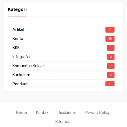
Kategori
Artikel
11
Berita
68
BKK
1
Infografis
2
Komunitas Belajar
7
Kurikulum
4
Panduan
11
Penghargaan
4
Prestasi
10
Program Sekolah
1
Home
Kontak
Disclaimer
Privacy Policy
Rapor Pendidikan
2
Sitemap