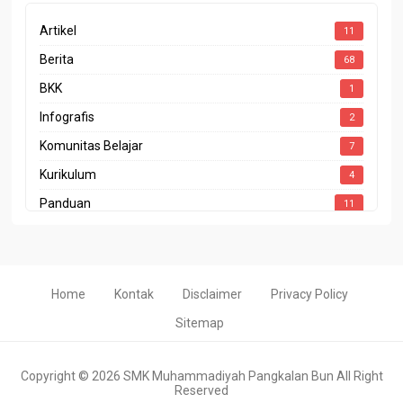
Artikel
11
Berita
68
BKK
1
Infografis
2
Komunitas Belajar
7
Kurikulum
4
Panduan
11
Penghargaan
4
Prestasi
10
Program Sekolah
1
Home
Kontak
Disclaimer
Privacy Policy
Rapor Pendidikan
2
Sitemap
Copyright ©
2026
SMK Muhammadiyah Pangkalan Bun
All Right
Reserved