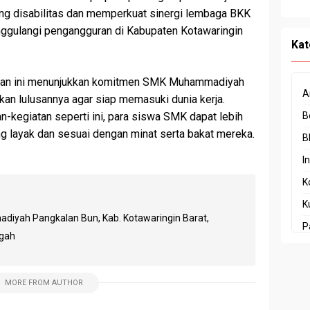
ang disabilitas dan memperkuat sinergi lembaga BKK
ggulangi pengangguran di Kabupaten Kotawaringin
Kat
atan ini menunjukkan komitmen SMK Muhammadiyah
A
n lulusannya agar siap memasuki dunia kerja.
n-kegiatan seperti ini, para siswa SMK dapat lebih
B
 layak dan sesuai dengan minat serta bakat mereka.
B
I
K
K
yah Pangkalan Bun, Kab. Kotawaringin Barat,
P
ngah
P
P
MORE FROM AUTHOR
P