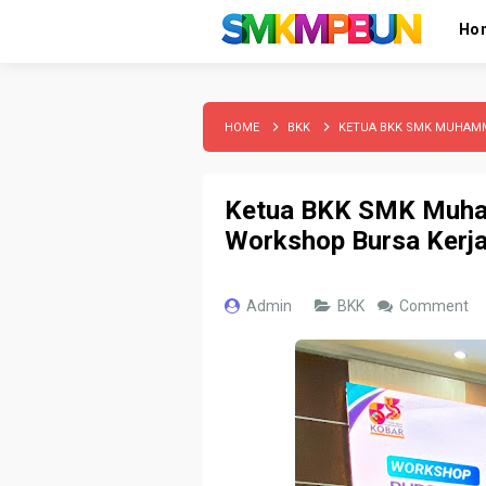
Ho
HOME
BKK
KETUA BKK SMK MUHAMMA
Ketua BKK SMK Muham
Workshop Bursa Kerj
Admin
BKK
Comment