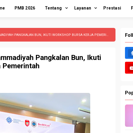
me
PMB 2026
Tentang
Layanan
Prestasi
Fol
DIYAH PANGKALAN BUN, IKUTI WORKSHOP BURSA KERJA PEMERINTAH
madiyah Pangkalan Bun, Ikuti
a Pemerintah
Pop