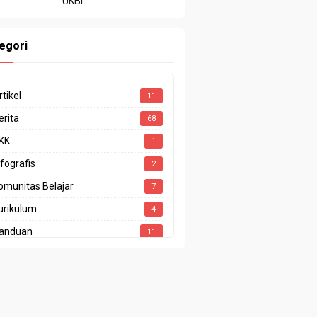
UKBI
egori
rtikel
11
erita
68
KK
1
nfografis
2
omunitas Belajar
7
urikulum
4
anduan
11
enghargaan
4
restasi
10
rogram Sekolah
1