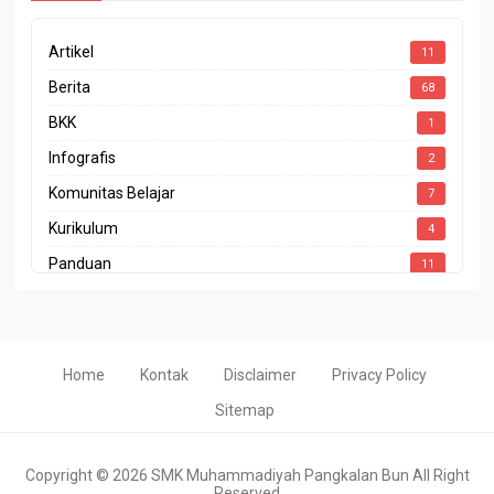
Artikel
11
Berita
68
BKK
1
Infografis
2
Komunitas Belajar
7
Kurikulum
4
Panduan
11
Penghargaan
4
Prestasi
10
Program Sekolah
1
Home
Kontak
Disclaimer
Privacy Policy
Rapor Pendidikan
2
Sitemap
Copyright ©
2026
SMK Muhammadiyah Pangkalan Bun
All Right
Reserved