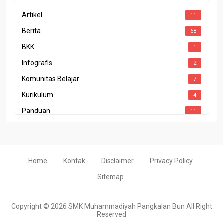
Artikel
11
Berita
68
BKK
1
Infografis
2
Komunitas Belajar
7
Kurikulum
4
Panduan
11
Penghargaan
4
Prestasi
10
Program Sekolah
1
Home
Kontak
Disclaimer
Privacy Policy
Rapor Pendidikan
2
Sitemap
Copyright ©
2026
SMK Muhammadiyah Pangkalan Bun
All Right
Reserved