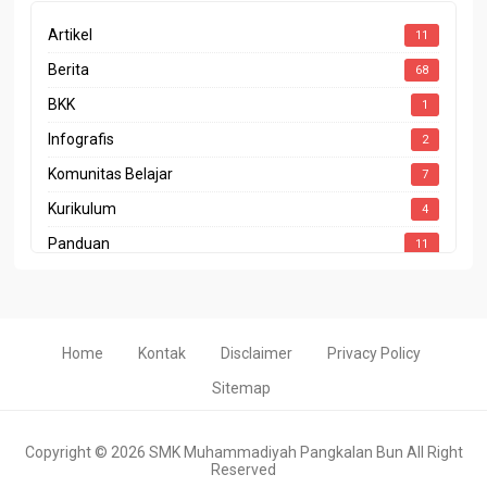
Artikel
11
Berita
68
BKK
1
Infografis
2
Komunitas Belajar
7
Kurikulum
4
Panduan
11
Penghargaan
4
Prestasi
10
Program Sekolah
1
Home
Kontak
Disclaimer
Privacy Policy
Rapor Pendidikan
2
Sitemap
Copyright ©
2026
SMK Muhammadiyah Pangkalan Bun
All Right
Reserved