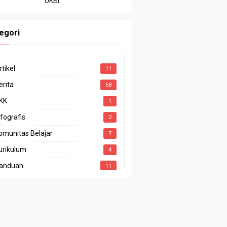
UKBI
egori
rtikel
11
erita
68
KK
1
nfografis
2
omunitas Belajar
7
urikulum
4
anduan
11
enghargaan
4
restasi
10
rogram Sekolah
1