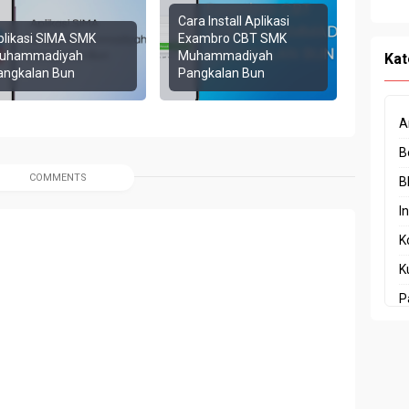
Cara Install Aplikasi
plikasi SIMA SMK
Exambro CBT SMK
uhammadiyah
Muhammadiyah
Kat
angkalan Bun
Pangkalan Bun
A
B
COMMENTS
B
I
K
K
P
P
P
P