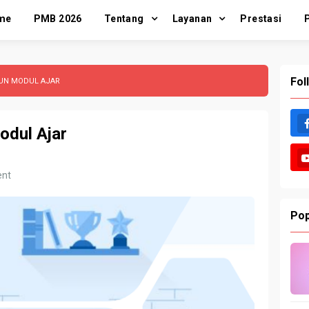
me
PMB 2026
Tentang
Layanan
Prestasi
Fol
UN MODUL AJAR
dul Ajar
nt
Pop