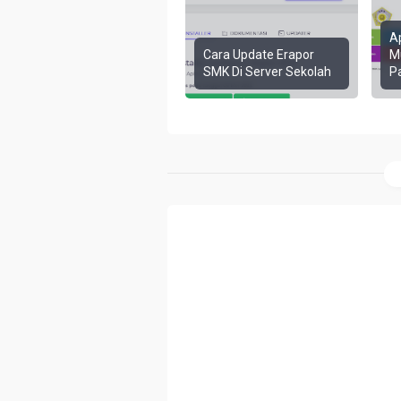
A
Cara Update Erapor
M
SMK Di Server Sekolah
P