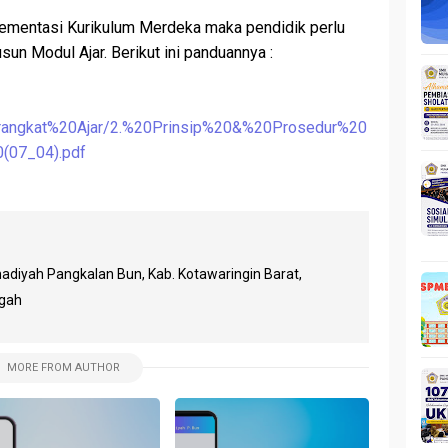
mentasi Kurikulum Merdeka maka pendidik perlu
n Modul Ajar. Berikut ini panduannya :
erangkat%20Ajar/2.%20Prinsip%20&%20Prosedur%20
(07_04).pdf
yah Pangkalan Bun, Kab. Kotawaringin Barat,
ngah
MORE FROM AUTHOR