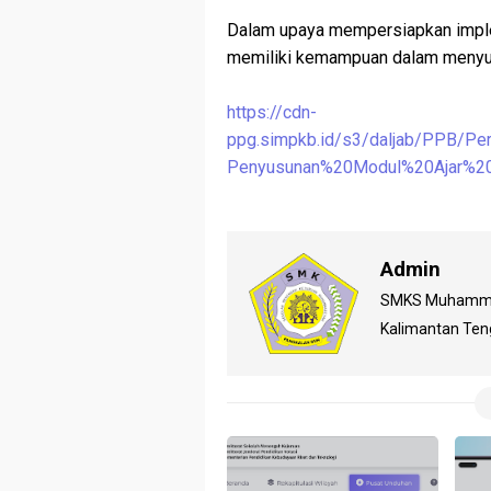
Dalam upaya mempersiapkan imple
memiliki kemampuan dalam menyusu
https://cdn-
ppg.simpkb.id/s3/daljab/PPB/P
Penyusunan%20Modul%20Ajar%20
Admin
SMKS Muhammadi
Kalimantan Te