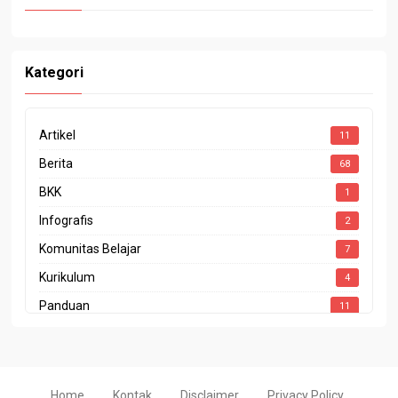
Kategori
Artikel
11
Berita
68
BKK
1
Infografis
2
Komunitas Belajar
7
Kurikulum
4
Panduan
11
Penghargaan
4
Prestasi
10
Program Sekolah
1
Home
Kontak
Disclaimer
Privacy Policy