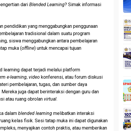
engertian dari
Blended Learning
? Simak informasi
an pendidikan yang menggabungkan penggunaan
embelajaran tradisional dalam suatu program
ning, siswa menggabungkan antara pembelajaran
atap muka (
offline
) untuk mencapai tujuan
learning dapat terjadi melalui platform
orm e-learning
,
video
konferensi, atau forum diskusi
teri pembelajaran, tugas, dan sumber daya
. Mereka juga dapat berinteraksi dengan guru dan
si atau ruang obrolan
virtual
.
uka dalam
blended learning
melibatkan interaksi
ruang kelas fisik. Sesi tatap muka ini dapat digunakan
mpleks, menyajikan contoh praktis, atau memberikan