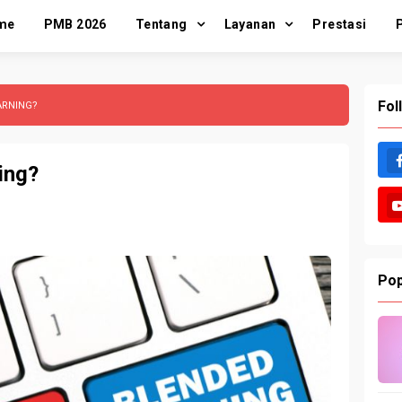
me
PMB 2026
Tentang
Layanan
Prestasi
Fol
ARNING?
ing?
Pop