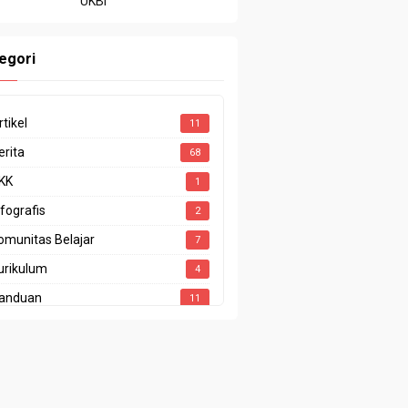
UKBI
egori
rtikel
11
erita
68
KK
1
nfografis
2
omunitas Belajar
7
urikulum
4
anduan
11
enghargaan
4
restasi
10
rogram Sekolah
1