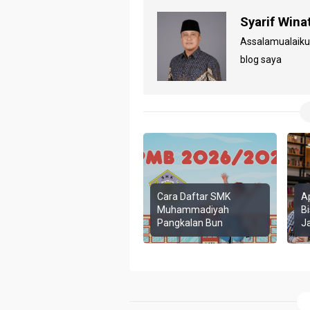
Syarif Wina
Assalamualaiku
blog saya
Cara Daftar SMK
A
Muhammadiyah
Bi
Pangkalan Bun
J