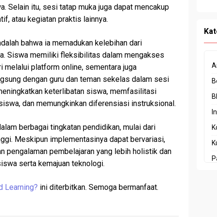
. Selain itu, sesi tatap muka juga dapat mencakup
f, atau kegiatan praktis lainnya.
Kat
 adalah bahwa ia memadukan kelebihan dari
a. Siswa memiliki fleksibilitas dalam mengakses
A
 melalui platform online, sementara juga
ngsung dengan guru dan teman sekelas dalam sesi
B
meningkatkan keterlibatan siswa, memfasilitasi
B
iswa, dan memungkinkan diferensiasi instruksional.
I
alam berbagai tingkatan pendidikan, mulai dari
K
nggi. Meskipun implementasinya dapat bervariasi,
K
n pengalaman pembelajaran yang lebih holistik dan
P
swa serta kemajuan teknologi.
P
d Learning?
ini diterbitkan. Semoga bermanfaat.
P
P