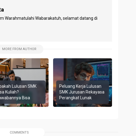
R
ta
m Warahmatulahi Wabarakatuh, selamat datang di
MORE FROM AUTHOR
pakah Lulusan SMK
Peluang Kerja Lulusan
sa Kuliah?
SMK Jurusan Rekayasa
awabannya Bisa
Perangkat Lunak
COMMENTS