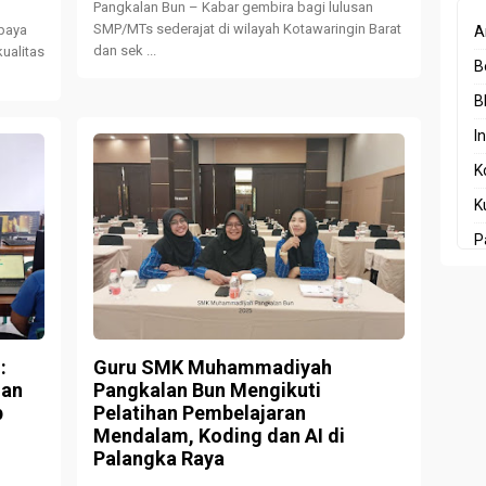
Pangkalan Bun – Kabar gembira bagi lulusan
SMP/MTs sederajat di wilayah Kotawaringin Barat
upaya
A
dan sek ...
ualitas
B
B
I
K
K
P
P
P
P
:
Guru SMK Muhammadiyah
R
lan
Pangkalan Bun Mengikuti
p
Pelatihan Pembelajaran
Mendalam, Koding dan AI di
Palangka Raya