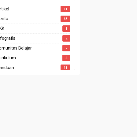
rtikel
11
erita
68
KK
1
nfografis
2
omunitas Belajar
7
urikulum
4
anduan
11
enghargaan
4
restasi
10
rogram Sekolah
1
apor Pendidikan
2