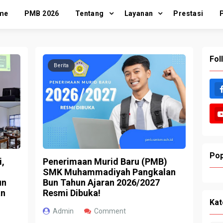
me
PMB 2026
Tentang
Layanan
Prestasi
Fol
Berita
Pop
i,
Penerimaan Murid Baru (PMB)
SMK Muhammadiyah Pangkalan
un
Bun Tahun Ajaran 2026/2027
an
Resmi Dibuka!
Kat
Admin
Comment