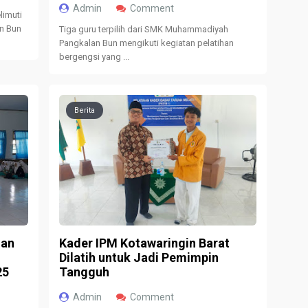
Admin
Comment
limuti
n Bun
Tiga guru terpilih dari SMK Muhammadiyah
Pangkalan Bun mengikuti kegiatan pelatihan
bergengsi yang ...
Berita
lan
Kader IPM Kotawaringin Barat
Dilatih untuk Jadi Pemimpin
25
Tangguh
Admin
Comment