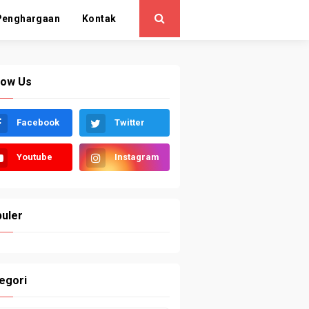
Penghargaan
Kontak
low Us
Facebook
Twitter
Youtube
Instagram
uler
egori